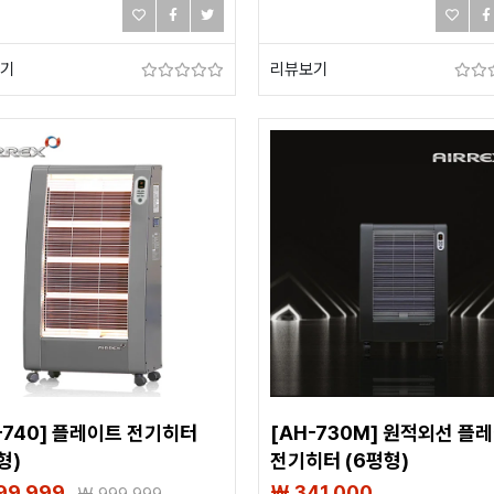
기
리뷰보기
-740] 플레이트 전기히터
[AH-730M] 원적외선 플
형)
전기히터 (6평형)
99,999
₩ 341,000