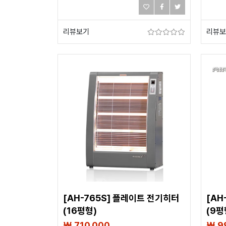
리뷰보기
리뷰보
[AH-765S] 플레이트 전기히터
[AH
(16평형)
(9평
₩ 710,000
₩ 9