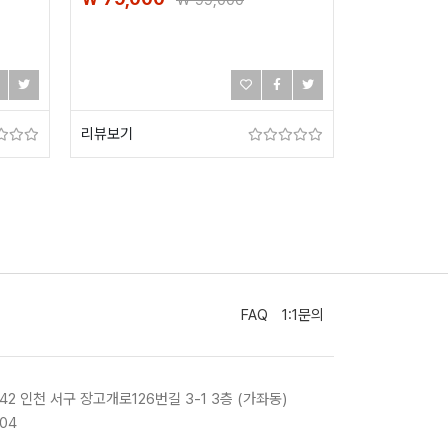
₩
99,000
리뷰보기
FAQ
1:1문의
842 인천 서구 장고개로126번길 3-1 3층 (가좌동)
904