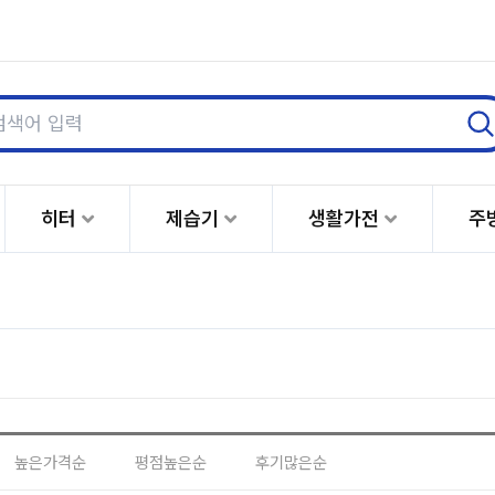
히터
제습기
생활가전
주
전기 히터
기름 히터
히터 리모컨
높은가격순
평점높은순
후기많은순