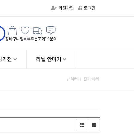
회원가입
로그인
장바구니
찜목록
주문조회
1:1문의
방가전
리웰 안마기
Home
히터
전기 히터