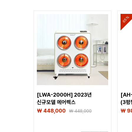
65%
[LWA-2000H] 2023년
[AH
신규모델 에어렉스
(3평
하이라이트히터 4구 (15평형)
₩ 448,000
₩ 9
₩
448,000